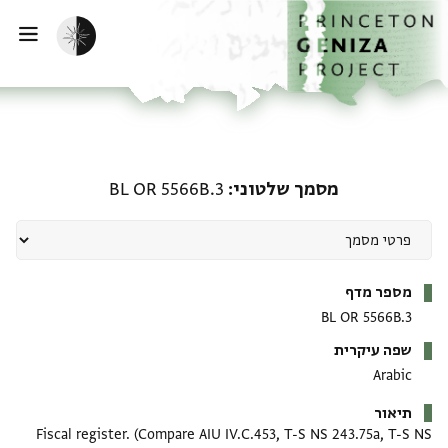
דף הבית
דילוג לתוכן
הפעלת מצב כהה
פתי
מסמך שלטוני: BL OR 5566B.3
מסמך שלטוני
BL OR 5566B.3
מטא-דאטא
מספר מדף
BL OR 5566B.3
שפה עיקרית
Arabic
תיאור
Fiscal register. (Compare AIU IV.C.453, T-S NS 243.75a, T-S NS