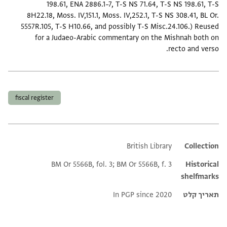
198.61, ENA 2886.1–7, T-S NS 71.64, T-S NS 198.61, T-S
8H22.18, Moss. IV,151.1, Moss. IV,252.1, T-S NS 308.41, BL Or.
5557R.105, T-S H10.66, and possibly T-S Misc.24.106.) Reused
for a Judaeo-Arabic commentary on the Mishnah both on
recto and verso.
תגים
fiscal register
British Library
Additional metadata
Collection
BM Or 5566B, fol. 3; BM Or 5566B, f. 3
Historical
shelfmarks
תאריך קלט
In PGP since 2020