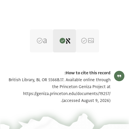
Editor: Umrethwala, Yusuf
BL OR 5566B.17 verso
Yusuf Umrethwala's digital edition (2025).
How to cite this record:
مازت(؟) عومل(؟)
British Library, BL OR 5566B.17. Available online through
بسم الله الرحمن الرحيم
the Princeton Geniza Project at
https://geniza.princeton.edu/documents/19257/
وصل كتابه استودعا من جواهر الفاظه وشريف خطاب
(accessed August 9, 2026).
ما انعم في مسـ[ ]ـى وهاج لاعج اشتياقي
ولوعتي وا[]ـصل معه ارتياحي وصيانتي وجعلت اكرر فيه
الخطاب ترصيع بها
[[....في ]] واردد منه نظري بين بلاغة يزهو لها الكتب