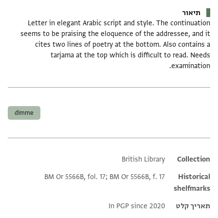
תיאור
Letter in elegant Arabic script and style. The continuation
seems to be praising the eloquence of the addressee, and it
cites two lines of poetry at the bottom. Also contains a
tarjama at the top which is difficult to read. Needs
examination.
תגים
dimme
British Library
Additional metadata
Collection
BM Or 5566B, fol. 17; BM Or 5566B, f. 17
Historical
shelfmarks
תאריך קלט
In PGP since 2020