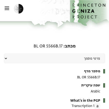
דף הבית
דילוג לתוכן
הפעלת מצב כהה
פתי
מכתב: BL OR 5566B.17
מכתב
BL OR 5566B.17
מטא-דאטא
מספר מדף
BL OR 5566B.17
שפה עיקרית
Arabic
What's in the PGP
1 Transcription