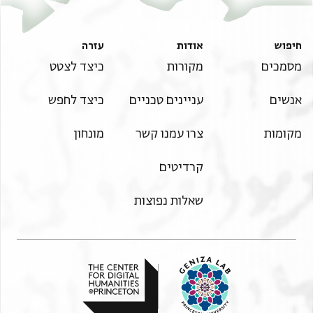
בחקן
רגב וגאיתהם שהר שואל מן סנת תריו (?) ען כל שהר פצה
צחיחן שריען אלאפכר אלכואגת אלמוכרמין אלחג מצטפה
עדה (?) ק״ נצפהא נ״ ולאסם ולכתם פי חגה שריעיה
מחמוד טאיפת גמולייאן בחארת אלגמלייה וגאר אלגונייה
חיפוש
אודות
עזרה
Verso:
(?)
מסמכים
מקורות
כיצד לצטט
. . .
סלפ קרצה חסנת מבלג קדרה אלסולטאני סער ١٦٠
נערפכם בקי יא אכי מן גיהת אלמצאלח אלדי ארסלתוהם
נצפהא ٨٠ ן (?) יקום לו ברפע אלמבלג אלמדכור ען כל
אנשים
עניינים טכניים
כיצד לחפש
לנא ע״י
. . . ימצי יום תא במחבוב (?) ארבעה יקום כל מבלג
אכינא אלעזיז אלמ״ מוראד אלגוהרגי סו מנאהם (?) ענד
מקומות
צרו עמנו קשר
מונחון
אלמדכור בלתמא ואלכמאל ואלסלאם הצעיר ישראל
אלתגאר
פידפעו פי גמיע אלמצאלח אלף ומאיה סבעה וכמסין
קרדיטים
פנדקלי
שאלות נפוצות
ולם רצינא נפרט פיהם לומא תרסלו לנא רד גואב כאפי
נעתמד
עליה וארצו בעץ אלכואגת (?) יקיצנא (?) בקמאש הנדי
קטני עלא
גרמסות (?) בזאיד ען אלראס מאל בכמסין פנדקלי ואן כאן
יתבאיין לכם נרסלו לכם אלקמאש ונעטו להם אלמצאל[ח]