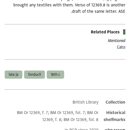
brought any textiles with them. Verso of 12369.8 is another
draft of the same letter. ASE.
Related Places
Mentioned
Cairo
תגים
late ja
fonducli
18th c
British Library
Additional metadata
Collection
BM Or 12369, f. 7; BM Or 12369, fol. 7; BM Or
Historical
12369, f. 8; BM Or 12369, fol. 8
shelfmarks