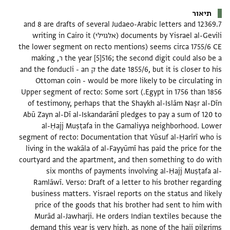
תיאור
12369.7 and 8 are drafts of several Judaeo-Arabic letters and
documents by Yisrael al-Gevili (אלגוילי) writing in Cairo it
seems circa 1755/6 CE (the lower segment on recto mentions
the year [5]516; the second digit could also be a ר, making
the date 1855/6, but it is closer to his ק and the fonducli - an
Ottoman coin - would be more likely to be circulating in
Upper segment of recto:
Some sort
Egypt in 1756 than 1856.)
of testimony, perhaps that the Shaykh al-Islām Naṣr al-Dīn
Abū Zayn al-Dī al-Iskandarānī pledges to pay a sum of 120 to
al-Ḥajj Muṣṭafa in the Gamaliyya neighborhood.
Lower
segment of recto:
Documentation that Yūsuf al-Ḥarīrī who is
living in the wakāla of al-Fayyūmī has paid the price for the
courtyard and the apartment, and then something to do with
six months of payments involving al-Ḥajj Muṣṭafa al-
Ramlāwī.
Verso:
Draft of a letter to his brother regarding
business matters. Yisrael reports on the status and likely
price of the goods that his brother had sent to him with
Murād al-Jawharji. He orders Indian textiles because the
demand this year is very high, as none of the ḥajj pilgrims