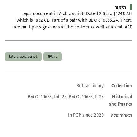
תיאור
Legal document in Arabic script. Dated 2 Ṣ[afar] 1248 AH
which is 1832 CE. Part of a pair with BL OR 10655.24. There
are multiple signatures at the bottom as well as a seal. ASE.
תגים
late arabic script
19th c
British Library
Additional metadata
Collection
BM Or 10655, fol. 25; BM Or 10655, f. 25
Historical
shelfmarks
תאריך קלט
In PGP since 2020