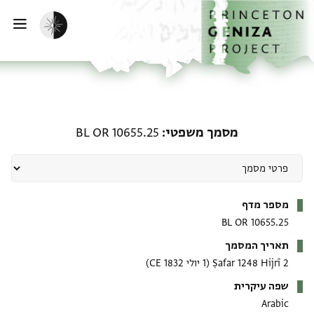
דף הבית
דילוג לתוכן
הפעלת מצב כהה
פתי
מסמך משפטי: BL OR 10655.25
מסמך משפטי
BL OR 10655.25
מטא-דאטא
מספר מדף
BL OR 10655.25
תאריך המסמך
2 Ṣafar 1248 Hijrī
(1 יולי 1832 CE)
שפה עיקרית
Arabic