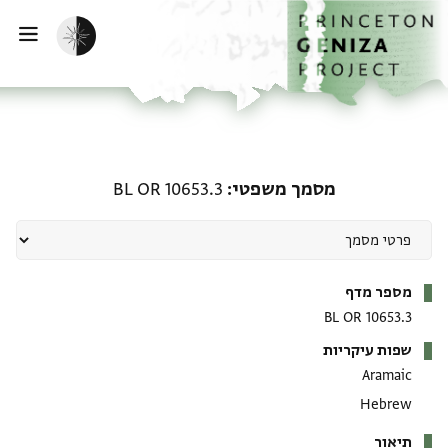
דף הבית
דילוג לתוכן
הפעלת מצב כהה
פתי
מסמך משפטי: BL OR 10653.3
מסמך משפטי
BL OR 10653.3
מטא-דאטא
מספר מדף
BL OR 10653.3
שפות עיקריות
Aramaic
Hebrew
תיאור