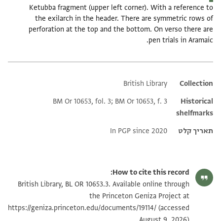
Ketubba fragment (upper left corner). With a reference to
the exilarch in the header. There are symmetric rows of
perforation at the top and the bottom. On verso there are
pen trials in Aramaic.
British Library
Additional metadata
Collection
BM Or 10653, fol. 3; BM Or 10653, f. 3
Historical
shelfmarks
תאריך קלט
In PGP since 2020
How to cite this record:
British Library, BL OR 10653.3. Available online through
the Princeton Geniza Project at
https://geniza.princeton.edu/documents/19114/
(accessed
August 9, 2026).