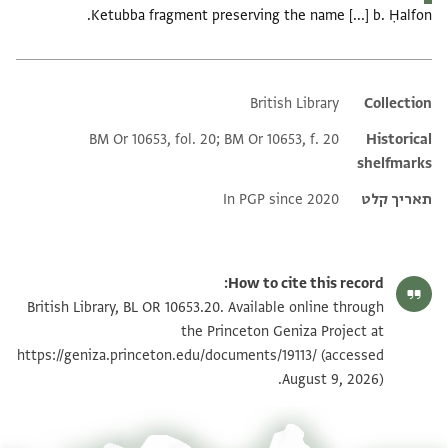
Ketubba fragment preserving the name [...] b. Ḥalfon.
British Library
Additional metadata
Collection
BM Or 10653, fol. 20; BM Or 10653, f. 20
Historical
shelfmarks
תאריך קלט
In PGP since 2020
How to cite this record:
British Library, BL OR 10653.20. Available online through
the Princeton Geniza Project at
https://geniza.princeton.edu/documents/19113/
(accessed
August 9, 2026).