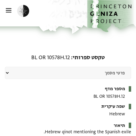
דף הבית
דילוג לתוכן
הפעלת מצב כהה
פתי
טקסט ספרותי: BL OR 10578H.12
טקסט ספרותי
BL OR 10578H.12
מטא-דאטא
מספר מדף
BL OR 10578H.12
שפה עיקרית
Hebrew
תיאור
Hebrew qinot mentioning the Spanish exile.