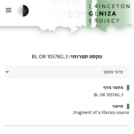
דף הבית
דילוג לתוכן
הפעלת מצב כהה
פתי
טקסט ספרותי: BL OR 10578G.3
טקסט ספרותי
BL OR 10578G.3
מטא-דאטא
מספר מדף
BL OR 10578G.3
תיאור
Fragment of a literary source.