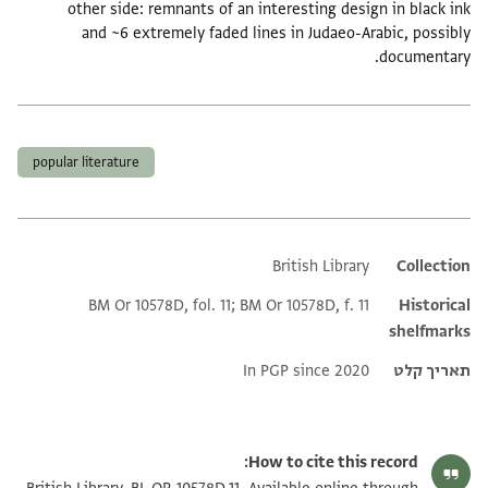
other side: remnants of an interesting design in black ink
and ~6 extremely faded lines in Judaeo-Arabic, possibly
documentary.
תגים
popular literature
British Library
Additional metadata
Collection
BM Or 10578D, fol. 11; BM Or 10578D, f. 11
Historical
shelfmarks
תאריך קלט
In PGP since 2020
How to cite this record: