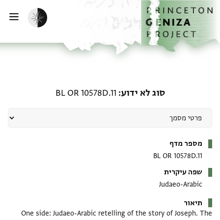
דף הבית
דילוג לתוכן
הפעלת מצב כהה
פתי
סוג לא ידוע: BL OR 10578D.11
סוג לא ידוע
BL OR 10578D.11
מטא-דאטא
מספר מדף
BL OR 10578D.11
שפה עיקרית
Judaeo-Arabic
תיאור
One side: Judaeo-Arabic retelling of the story of Joseph. The