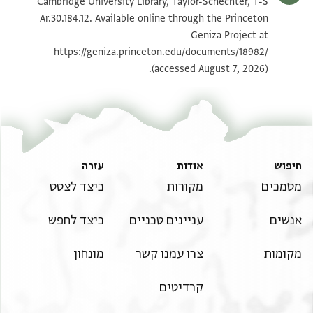
T-S Ar.30.184.12 1v
הגדל וסובב
Cambridge University Library, Taylor-Schechter, T-S
Ar.30.184.12. Available online through the Princeton
Geniza Project at
תנאי היתר שימוש בתצלום
https://geniza.princeton.edu/documents/18982/
(accessed August 7, 2026).
חיפוש
אודות
עזרה
מסמכים
מקורות
כיצד לצטט
אנשים
עניינים טכניים
כיצד לחפש
מקומות
צרו עמנו קשר
מונחון
קרדיטים