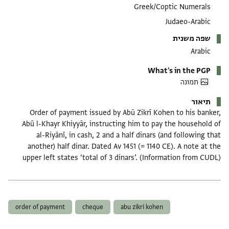
Greek/Coptic Numerals
Judaeo-Arabic
שפה משנית
Arabic
What's in the PGP
תמונה
תיאור
Order of payment issued by Abū Zikrī Kohen to his banker,
Abū l-Khayr Khiyyār, instructing him to pay the household of
al-Riyānī, in cash, 2 and a half dinars (and following that
another) half dinar. Dated Av 1451 (= 1140 CE). A note at the
upper left states ‘total of 3 dinars’. (Information from CUDL)
תגים
order of payment
cheque
abu zikri kohen