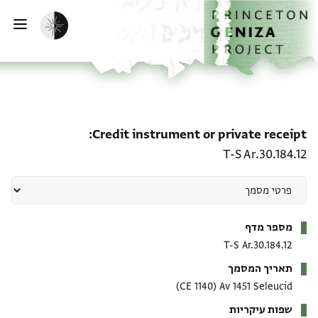
ף הבית
ילוג לתוכן
הפעלת מצב כהה
פתי
 receipt: T-S Ar.30.184.12
Credit instrument or private receipt
T-S Ar.30.184.12
מטא-דאטא
מספר מדף
T-S Ar.30.184.12
תאריך המסמך
(1140 CE)
Av 1451 Seleucid
שפות עיקריות