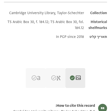
Cambridge University Library, Taylor-Schechter
Additional metadata
Collection
TS Arabic Box 30, f. 184.12; TS Arabic Box 30, fol.
Historical
184.12
shelfmarks
תאריך קלט
In PGP since 2018
T-S Ar.30.184.12 1r
הגדל וסובב
How to cite this record: