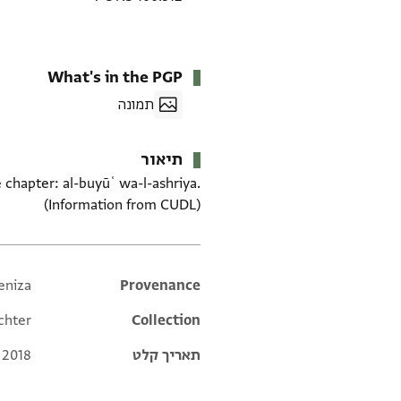
What's in the PGP
תמונה
תיאור
chapter: al-buyūʿ wa-l-ashriya.
(Information from CUDL)
eniza
Additional metadata
Provenance
chter
Collection
תאריך קלט
 2018