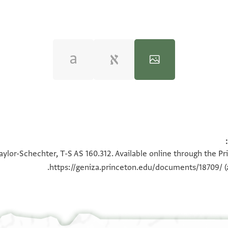
100%
100%
aylor-Schechter, T-S AS 160.312. Available online through the Pr
https://geniza.princeton.edu/documents/18709/
(