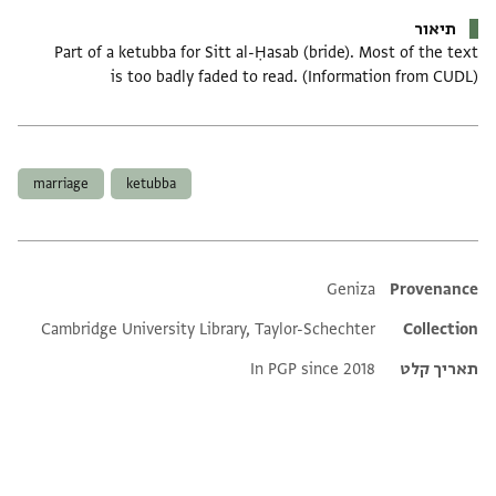
תיאור
Part of a ketubba for Sitt al-Ḥasab (bride). Most of the text
is too badly faded to read. (Information from CUDL)
תגים
marriage
ketubba
Additional metadata
Geniza
Provenance
Cambridge University Library, Taylor-Schechter
Collection
תאריך קלט
In PGP since 2018