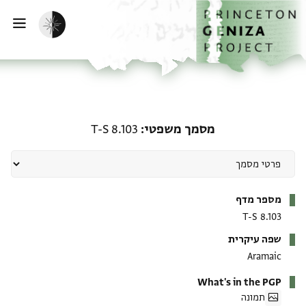
ף הבית
ילוג לתוכן
הפעלת מצב כהה
פתי
מסמך משפטי: T-S 8.103
מסמך משפטי
T-S 8.103
מטא-דאטא
מספר מדף
T-S 8.103
שפה עיקרית
Aramaic
What's in the PGP
תמונה