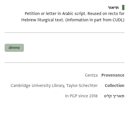
תיאור
Petition or letter in Arabic script. Reused on recto for
Hebrew liturgical text. (Information in part from CUDL)
תגים
dimme
Additional metadata
Geniza
Provenance
Cambridge University Library, Taylor-Schechter
Collection
תאריך קלט
In PGP since 2018