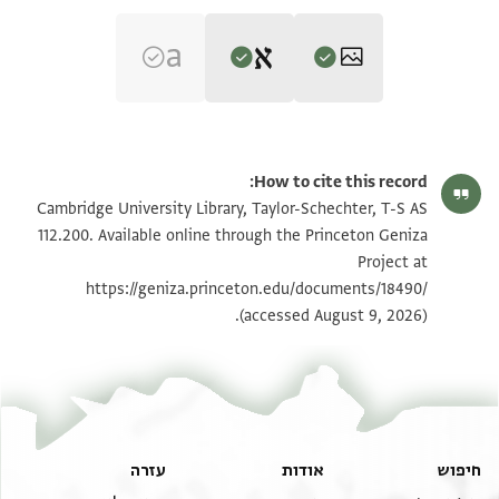
Editor: Umrethwala, Yusuf
T-S AS 112.200 1v
הגדל וסובב
Yusuf Umrethwala's digital edition (2023).
How to cite this record:
[]
T-S AS 112.200 1r
Cambridge University Library, Taylor-Schechter, T-S AS
ا]لذي بيده منحـ[
112.200. Available online through the Princeton Geniza
Project at
الوكالة ليدل و[
תנאי היתר שימוש בתצלום
https://geniza.princeton.edu/documents/18490/
ومملوكها [
(accessed August 9, 2026).
يتصـ[
عزي والشريف[
يتعلوه وان[
ولا يجدد[
חיפוש
אודות
עזרה