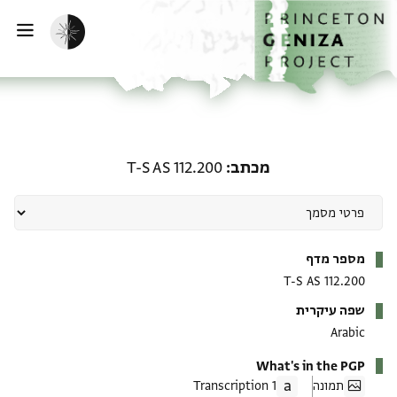
ף הבית
ילוג לתוכן
הפעלת מצב כהה
פתי
מכתב: T-S AS 112.200
מכתב
T-S AS 112.200
מטא-דאטא
מספר מדף
T-S AS 112.200
שפה עיקרית
Arabic
What's in the PGP
תמונה
1 Transcription