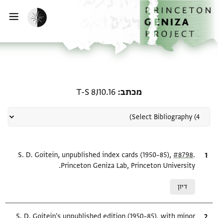
ף הבית
ילוג לתוכן
הפעלת מצב כהה
פתי
רשומה קשורה ל-מכתב: T-S 8J10.16
מכתב
T-S 8J10.16
.
ציטוט
#8798
S. D. Goitein, unpublished index cards (1950–85),
Princeton Geniza Lab, Princeton University.
Relation to document
דיון
ציטוט
S. D. Goitein's unpublished edition (1950–85), with minor