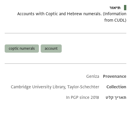
תיאור
Accounts with Coptic and Hebrew numerals. (Information
from CUDL)
תגים
coptic numerals
account
Additional metadata
Geniza
Provenance
Cambridge University Library, Taylor-Schechter
Collection
תאריך קלט
In PGP since 2018