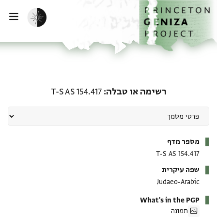
ף הבית
ילוג לתוכן
הפעלת מצב כהה
פתי
רשימה או טבלה: T-S AS 154.417
רשימה או טבלה
T-S AS 154.417
מטא-דאטא
מספר מדף
T-S AS 154.417
שפה עיקרית
Judaeo-Arabic
What's in the PGP
תמונה