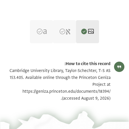
T-S AS 153.405 1r
הגדל וסובב
How to cite this record:
T-S AS 153.405 1v
הגדל וסובב
Cambridge University Library, Taylor-Schechter, T-S AS
153.405. Available online through the Princeton Geniza
Project at
תנאי היתר שימוש בתצלום
https://geniza.princeton.edu/documents/18394/
(accessed August 9, 2026).