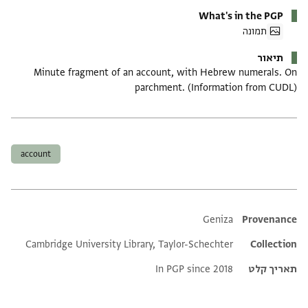
What's in the PGP
תמונה
תיאור
Minute fragment of an account, with Hebrew numerals. On
parchment. (Information from CUDL)
תגים
account
Additional metadata
Geniza
Provenance
Cambridge University Library, Taylor-Schechter
Collection
תאריך קלט
In PGP since 2018