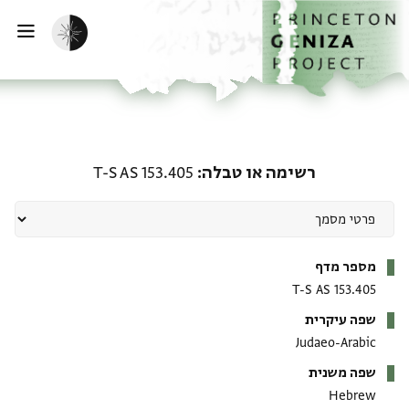
ף הבית
ילוג לתוכן
הפעלת מצב כהה
פתי
רשימה או טבלה: T-S AS 153.405
רשימה או טבלה
T-S AS 153.405
מטא-דאטא
מספר מדף
T-S AS 153.405
שפה עיקרית
Judaeo-Arabic
שפה משנית
Hebrew