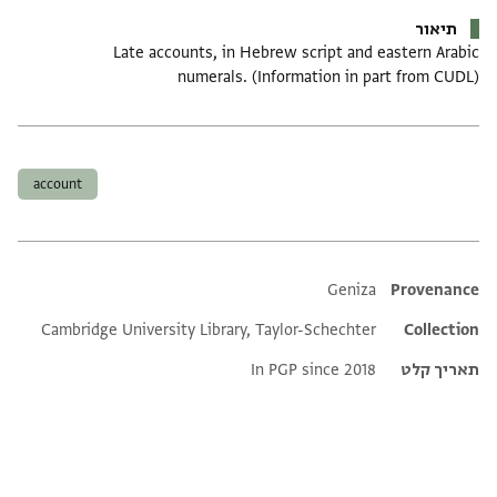
תיאור
Late accounts, in Hebrew script and eastern Arabic
numerals. (Information in part from CUDL)
תגים
account
Additional metadata
Geniza
Provenance
Cambridge University Library, Taylor-Schechter
Collection
תאריך קלט
In PGP since 2018