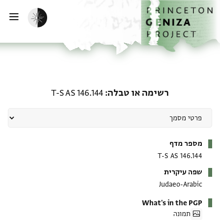
ף הבית
ילוג לתוכן
הפעלת מצב כהה
פתי
רשימה או טבלה: T-S AS 146.144
רשימה או טבלה
T-S AS 146.144
מטא-דאטא
מספר מדף
T-S AS 146.144
שפה עיקרית
Judaeo-Arabic
What's in the PGP
תמונה