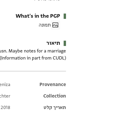
What's in the PGP
תמונה
תיאור
Ḥusn. Maybe notes for a marriage
(Information in part from CUDL)
eniza
Additional metadata
Provenance
chter
Collection
תאריך קלט
 2018