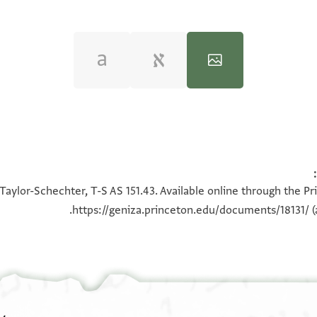
100%
100%
Taylor-Schechter, T-S AS 151.43. Available online through the Pr
https://geniza.princeton.edu/documents/18131/
(