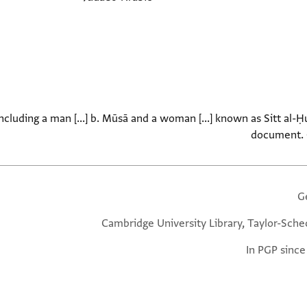
ncluding a man [...] b. Mūsā and a woman [...] known as Sitt al-
document. 
G
Cambridge University Library, Taylor-Sche
In PGP since