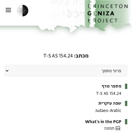
דילוג לתוכ
דף הבי
הפעלת מצב כהה
ווט
מכתב: T-S AS 154.24
T-S AS 154.24
מכתב
מטא-דאטא
מספר מדף
T-S AS 154.24
שפה עיקרית
Judaeo-Arabic
What's in the PGP
תמונה