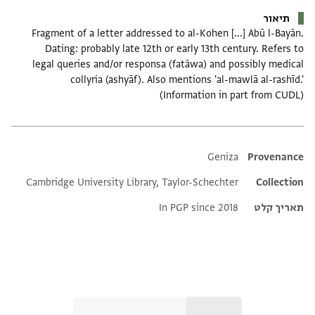
תיאור
Fragment of a letter addressed to al-Kohen [...] Abū l-Bayān.
Dating: probably late 12th or early 13th century. Refers to
legal queries and/or responsa (fatāwa) and possibly medical
collyria (ashyāf). Also mentions 'al-mawlā al-rashīd.'
(Information in part from CUDL)
Additional metadata
Geniza
Provenance
Cambridge University Library, Taylor-Schechter
Collection
In PGP since 2018
תאריך קלט