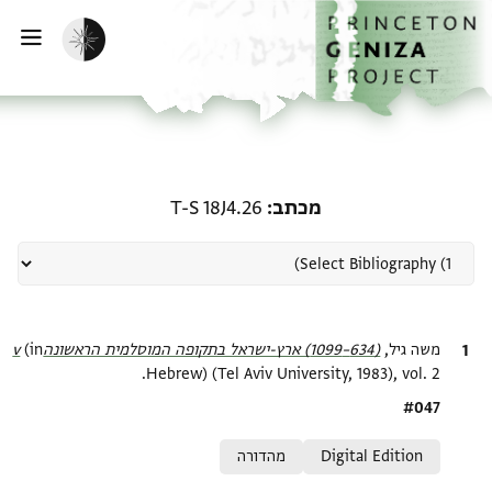
ף הבית
ילוג לתוכן
הפעלת מצב כהה
פתי
רשומה קשורה ל-מכתב: T-S 18J4.26
מכתב
T-S 18J4.26
ציטוט
משה גיל,
(634–1099) ארץ-ישראל בתקופה המוסלמית הראשונהv‎
(in
Hebrew) (Tel Aviv University, 1983), vol. 2.
Location in source
#047
Relation to document
Digital Edition
מהדורה