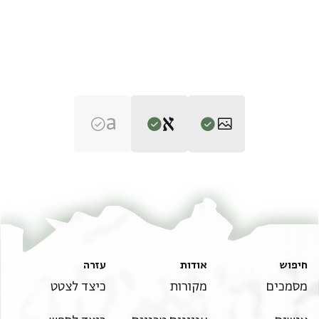
Editor: גיל, משה
T-S 18J4.26 1r
הגדל וסובב
משה גיל,
(634–1099) ארץ-ישראל בתקופה המוסלמית הראשונהv‎
(in
Hebrew) (Tel Aviv University, 1983), vol. 2.
T-S 18J4.26 1v
recto
תנאי היתר שימוש בתצלום
חיפוש
אודות
עזרה
זה גורלם מנת מדם לתת להם כמעשה יד[ם
מסמכים
מקורות
כיצד לצטט
ראה :
T-S 18J4.26
להודיע כי כל מלשין ומרכיל חובה להרשיע ותמיד ק[