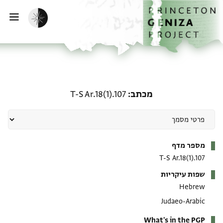
ף הבית
ילוג לתוכן
הפעלת מצב כהה
פתי
מכתב: T-S Ar.18(1).107
מכתב
T-S Ar.18(1).107
מטא-דאטא
מספר מדף
T-S Ar.18(1).107
שפות עיקריות
Hebrew
Judaeo-Arabic
What's in the PGP