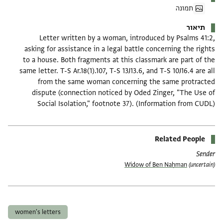
תמונה
תיאור
Letter written by a woman, introduced by Psalms 41:2,
asking for assistance in a legal battle concerning the rights
to a house. Both fragments at this classmark are part of the
same letter. T-S Ar.18(1).107, T-S 13J13.6, and T-S 10J16.4 are all
from the same woman concerning the same protracted
dispute (connection noticed by Oded Zinger, "The Use of
Social Isolation," footnote 37). (Information from CUDL)
Related People
Sender
Widow of Ben Naḥman
(uncertain)
תגים
women's letters