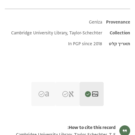
Additional metadata
Geniza
Provenance
Cambridge University Library, Taylor-Schechter
Collection
תאריך קלט
In PGP since 2018
T-S Ar.18(1).107 1r
הגדל וסובב
How to cite this record:
T-S Ar.18(1).107 1v
הגדל וסובב
Cambridge University Library, Taylor-Schechter, T-S