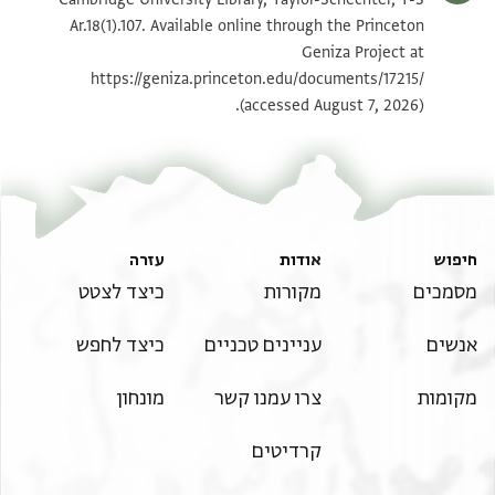
Ar.18(1).107. Available online through the Princeton
T-S Ar.18(1).107 2r
הגדל וסובב
Geniza Project at
https://geniza.princeton.edu/documents/17215/
T-S Ar.18(1).107 2v
הגדל וסובב
(accessed August 7, 2026).
תנאי היתר שימוש בתצלום
חיפוש
אודות
עזרה
מסמכים
מקורות
כיצד לצטט
אנשים
עניינים טכניים
כיצד לחפש
מקומות
צרו עמנו קשר
מונחון
קרדיטים