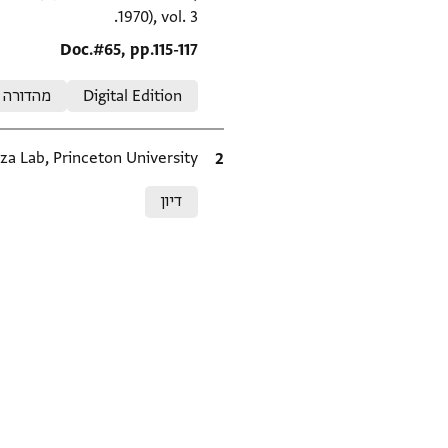
1970), vol. 3.
Location in source
Doc.#65, pp.115-117
Relation to document
Digital Edition
מהדורה
ציטוט
za Lab, Princeton University.
Relation to document
דיון