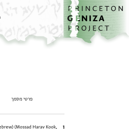
דף הבית
דילוג לתוכן
מ
פרטי מסמך
ציטוט
ebrew) (Mossad Harav Kook,