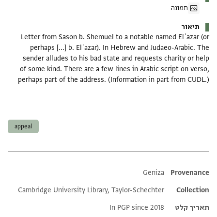
תמונה
תיאור
Letter from Sason b. Shemuel to a notable named Elʿazar (or
perhaps [...] b. Elʿazar). In Hebrew and Judaeo-Arabic. The
sender alludes to his bad state and requests charity or help
of some kind. There are a few lines in Arabic script on verso,
perhaps part of the address. (Information in part from CUDL.)
תגים
appeal
Additional metadata
Geniza
Provenance
Cambridge University Library, Taylor-Schechter
Collection
תאריך קלט
In PGP since 2018