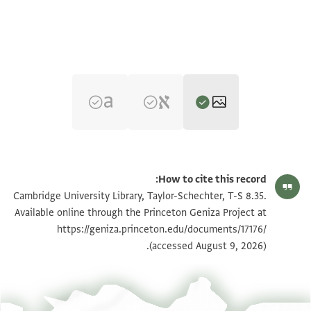
T-S 8.35 1r
הגדל וסובב
How to cite this record:
T-S 8.35 1v
הגדל וסובב
Cambridge University Library, Taylor-Schechter, T-S 8.35.
Available online through the Princeton Geniza Project at
https://geniza.princeton.edu/documents/17176/
תנאי היתר שימוש בתצלום
(accessed August 9, 2026).