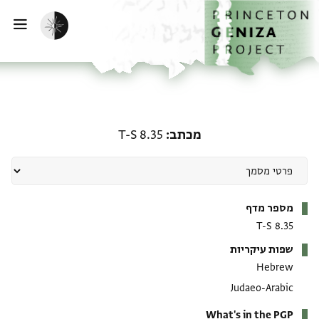
ף הבית
ילוג לתוכן
הפעלת מצב כהה
פתי
מכתב: T-S 8.35
מכתב
T-S 8.35
מטא-דאטא
מספר מדף
T-S 8.35
שפות עיקריות
Hebrew
Judaeo-Arabic
What's in the PGP