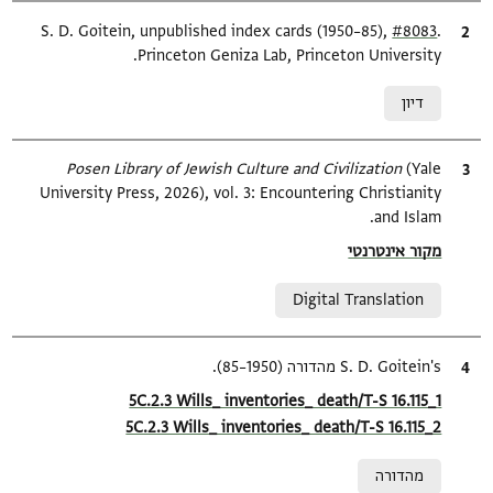
.
ציטוט
#8083
S. D. Goitein, unpublished index cards (1950–85),
Princeton Geniza Lab, Princeton University.
Relation to document
דיון
ציטוט
(Yale
Posen Library of Jewish Culture and Civilization
University Press, 2026), vol. 3: Encountering Christianity
and Islam.
Location in source
מקור אינטרנטי
Relation to document
Digital Translation
ציטוט
S. D. Goitein's מהדורה (1950–85).
Location in source
5C.2.3 Wills_ inventories_ death/T-S 16.115_1
5C.2.3 Wills_ inventories_ death/T-S 16.115_2
Relation to document
מהדורה