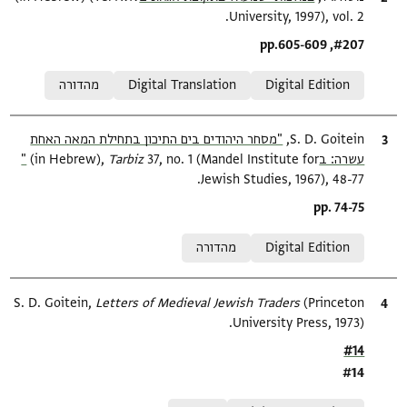
University, 1997), vol. 2.
Location in source
#207, pp.605-609
Relation to document
Digital Edition
Digital Translation
מהדורה
ציטוט
S. D. Goitein,
"מסחר היהודים בים התיכון בתחילת המאה האחת
עשרה: ב‎"
37, no. 1 (Mandel Institute for
Tarbiz‎
(in Hebrew),
Jewish Studies, 1967), 48-77.
Location in source
pp. 74-75
Relation to document
Digital Edition
מהדורה
ציטוט
(Princeton
Letters of Medieval Jewish Traders
S. D. Goitein,
University Press, 1973).
Location in source
#14
#14
Relation to document