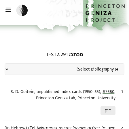
ף הבית
ילוג לתוכן
הפעלת מצב כהה
פתי
רשומה קשורה ל-מכתב: T-S 12.291
מכתב
T-S 12.291
.
ציטוט
#7680
S. D. Goitein, unpublished index cards (1950–85),
Princeton Geniza Lab, Princeton University.
Relation to document
דיון
ציטוט
משה גיל,
במלכות ישמעאל בתקופת הגאונים‎
(in Hebrew) (Tel Aviv