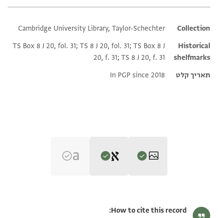
Cambridge University Library, Taylor-Schechter
Additional metadata
Collection
TS Box 8 J 20, fol. 31; TS 8 J 20, fol. 31; TS Box 8 J
Historical
20, f. 31; TS 8 J 20, f. 31
shelfmarks
תאריך קלט
In PGP since 2018
Editor: Dudley, Matthew
T-S 8J20.31 1r
הגדל וסובב
Matthew Dudley's digital edition (2024).
How to cite this record: