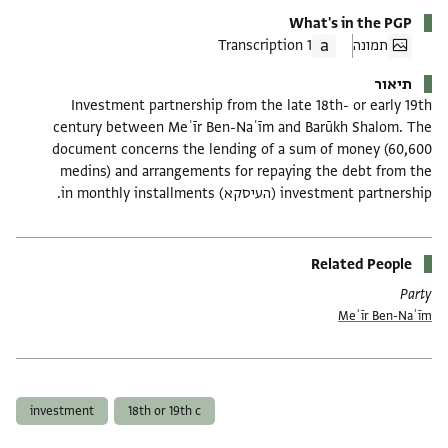
What's in the PGP
תמונה
1 Transcription
תיאור
Investment partnership from the late 18th- or early 19th
century between Meʾīr Ben-Naʿīm and Barūkh Shalom. The
document concerns the lending of a sum of money (60,600
medins) and arrangements for repaying the debt from the
investment partnership (העיסקא) in monthly installments.
Related People
Party
Meʾīr Ben-Naʿīm
תגים
investment
18th or 19th c