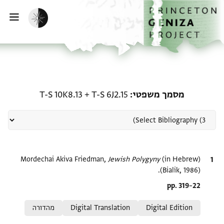
ף הבית
ילוג לתוכן
הפעלת מצב כהה
פתי
רשומה קשורה ל-מסמך משפטי: .15 + T-S 10K8.13
מסמך משפטי
T-S 6J2.15
+
T-S 10K8.13
ציטוט
(in Hebrew)
Jewish Polygyny‎
Mordechai Akiva Friedman,
(Bialik, 1986).
Location in source
pp. 319–22
Relation to document
Digital Edition
Digital Translation
מהדורה