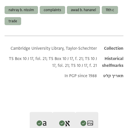
nahray b. nissim
complaints
awad b. hananel
11th c
trade
Cambridge University Library, Taylor-Schechter
Additional metadata
Collection
TS Box 10 J 17, fol. 21; TS Box 10 J 17, f. 21; TS 10 J
Historical
17, fol. 21; TS 10 J 17, f. 21
shelfmarks
תאריך קלט
In PGP since 1988