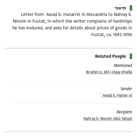
תיאור
Letter from ʿAwaḍ b. Hanan'el in Alexandria to Nahray b.
Nissim in Fustat, in which the writer complains of hardships
he has endured, and asks for details about prices of goods in
Fustat, ca. 1045-1096.
Related People
Mentioned
Ibrahim b. Abī l-Ḥayy Khalīla
Sender
ʿAwāḍ b. Ḥananʾel
Recipient
(Abū Yaḥyā) Nahray b. Nissim
תגים