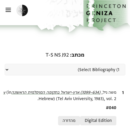
ף הבית
ילוג לתוכן
הפעלת מצב כהה
פתי
רשומה קשורה ל-מכתב: T-S NS J92
מכתב
T-S NS J92
ציטוט
משה גיל,
(634–1099) ארץ-ישראל בתקופה המוסלמית הראשונהv‎
(in
Hebrew) (Tel Aviv University, 1983), vol. 2.
Location in source
#040
Relation to document
Digital Edition
מהדורה