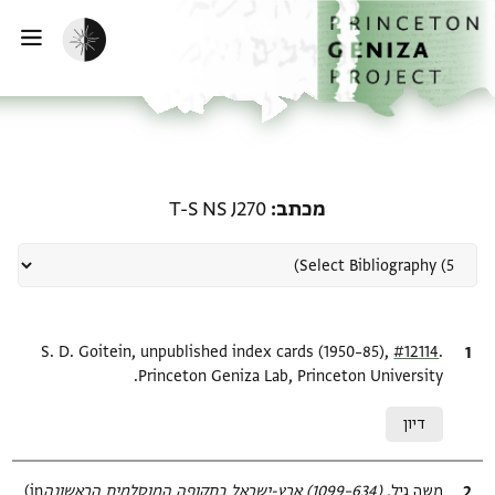
ף הבית
ילוג לתוכן
הפעלת מצב כהה
פתי
רשומה קשורה ל-מכתב: T-S NS J270
מכתב
T-S NS J270
.
ציטוט
#12114
S. D. Goitein, unpublished index cards (1950–85),
Princeton Geniza Lab, Princeton University.
Relation to document
דיון
ציטוט
משה גיל,
(634–1099) ארץ-ישראל בתקופה המוסלמית הראשונה‎
(in