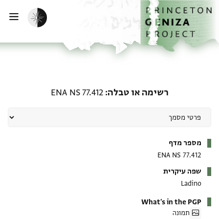
ף הבית
ילוג לתוכן
הפעלת מצב כהה
פתי
רשימה או טבלה: ENA NS 77.412
רשימה או טבלה
ENA NS 77.412
מטא-דאטא
מספר מדף
ENA NS 77.412
שפה עיקרית
Ladino
What's in the PGP
תמונה