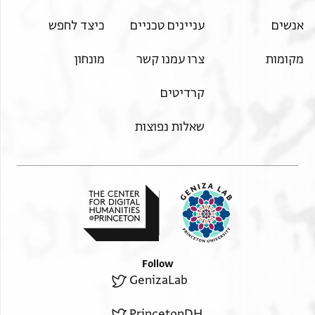
אנשים
עניינים טכניים
כיצד לחפש
מקומות
צרו עמנו קשר
מונחון
קרדיטים
שאלות נפוצות
Follow
GenizaLab
PrincetonDH