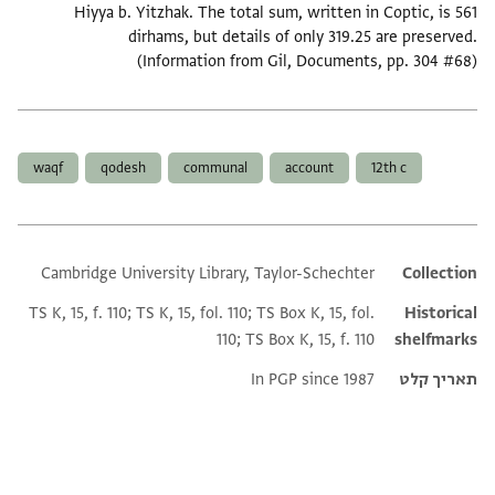
Hiyya b. Yitzhak. The total sum, written in Coptic, is 561
dirhams, but details of only 319.25 are preserved.
(Information from Gil, Documents, pp. 304 #68)
תגים
waqf
qodesh
communal
account
12th c
Cambridge University Library, Taylor-Schechter
Additional metadata
Collection
TS K, 15, f. 110; TS K, 15, fol. 110; TS Box K, 15, fol.
Historical
110; TS Box K, 15, f. 110
shelfmarks
תאריך קלט
In PGP since 1987