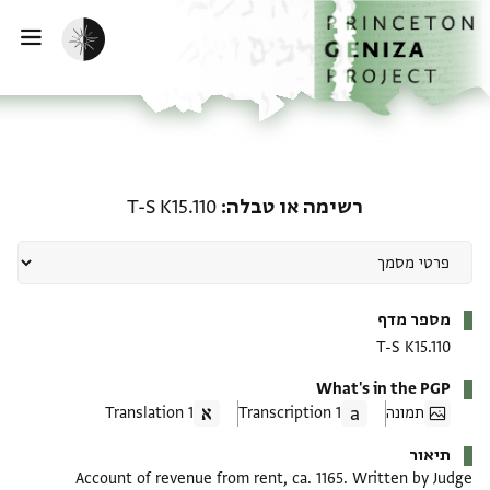
ף הבית
ילוג לתוכן
הפעלת מצב כהה
פתי
רשימה או טבלה: T-S K15.110
רשימה או טבלה
T-S K15.110
מטא-דאטא
מספר מדף
T-S K15.110
What's in the PGP
תמונה
1 Transcription
1 Translation
תיאור
Account of revenue from rent, ca. 1165. Written by Judge