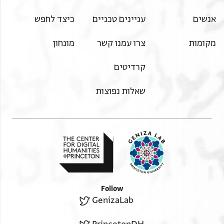
Sūq al-Kabīr, the funduq, 40.
אלקאלוס דאר מלאצקה ללדיאר ב'
Al-Qālūs, the compound adjacent to al-diyār, 2.
דאר אלפרנאס עלון ט'
אנשים
עניינים טכניים
כיצד לחפש
Dār al-Parnās ʿAllūn, 9.
דאר אלשעארין י''ח
Dār al-Shaʿʿārīn, 18.
מקומות
צרו עמנו קשר
מונחון
דאר אלנאקה כ''ג
Dār al-Nāqa, 23.
אלרבע מן דאר אלסכרי י''ז
A quarter of Dār al-Sukkarī, 17.
קרדיטים
דאר סלימן אלמנגם ג'
Dār Sulaymān al-Munajjim, 3.
דאר אלגזל [ ]
Dār al-Ghazl ….
שאלות נפוצות
Dār b. al-Kuwayyis, a quarter, 3.
דאר בן אלכויס אלרבע ג'
Dār al-Shaykh Abūʾl-Faḍāʾil, 20.
דאר אלשיך אבו אלפצאיל כ'
Dār Hiba al-Abzārī, a quarter, 13.
דאר הבה אלאבזארי אלרבע י''ג
Lane Khabīṣa, 14.
זקאק כביצה י''ד
Dār al-Mudallala, 39.
דאר אלמדללה ל''ט
Dār b. al-Qābisī, 16½.
דאר בן אלקאבסי י''ו נצף
Dār b. al-Ṣabbāgh, 10½.
דאר בן אלצבאג י' ונצף
Dār al-Luffāḥa, 12½.
Follow
דאר אללפאחה י''ב ונצף
Region II, right side
GenizaLab
Dār Ṭahir al-Fuqqāʿī ….
recto, column II
Dār al-Murabbaʿa ….
דאר טאהר אלפקאעי [