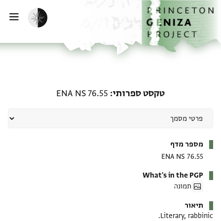
ף הבית
ילוג לתוכן
הפעלת מצב כהה
פתי
טקסט ספרותי: ENA NS 76.55
טקסט ספרותי
ENA NS 76.55
מטא-דאטא
מספר מדף
ENA NS 76.55
What's in the PGP
תמונה
תיאור
Literary, rabbinic.