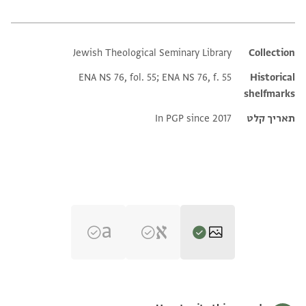
Jewish Theological Seminary Library
Additional metadata
Collection
ENA NS 76, fol. 55; ENA NS 76, f. 55
Historical
shelfmarks
תאריך קלט
In PGP since 2017
ENA NS 76.55 recto
הגדל וסובב