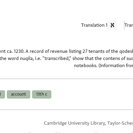
1 Translation
 ca. 1230. A record of revenue listing 27 tenants of the qodesh.
 the word nuqila, i.e. "transcribed," show that the contens of s
notebooks. (Information fro
l
account
13th c
Cambridge University Library, Taylor-Sche