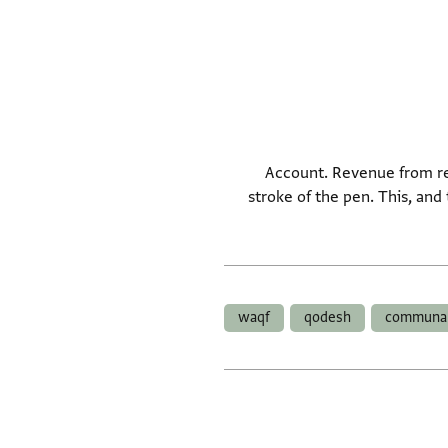
Account. Revenue from rent
stroke of the pen. This, and
waqf
qodesh
communa