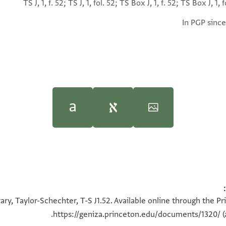
TS J, 1, f. 52; TS J, 1, fol. 52; TS Box J, 1, f. 52; TS Box J, 1, f
In PGP since
Documents of the Jewish 
Documents of the Jewish 
100%
100%
ry, Taylor-Schechter, T-S J1.52. Available online through the P
https://geniza.princeton.edu/documents/1320/
(