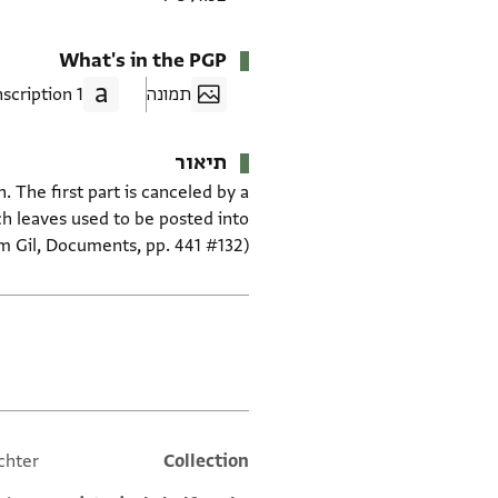
What's in the PGP
תמונה
1 Transcription
תיאור
 The first part is canceled by a
uch leaves used to be posted into
m Gil, Documents, pp. 441 #132)
תגים
chter
Additional metadata
Collection