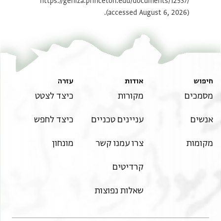
https://geniza.princeton.edu/documents/12537/
תנאי היתר שימוש בתצלום
(accessed August 6, 2026).
חיפוש
אודות
עזרה
מסמכים
מקורות
כיצד לצטט
אנשים
עניינים טכניים
כיצד לחפש
מקומות
צרו עמנו קשר
מונחון
קרדיטים
שאלות נפוצות