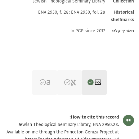
Jewish Theological Seminary Library
Additional metadata
Collection
ENA 2950, f. 28; ENA 2950, fol. 28
Historical
shelfmarks
תאריך קלט
In PGP since 2017
ENA 2950.28 recto
הגדל וסובב
How to cite this record:
ENA 2950.28 verso
הגדל וסובב
Jewish Theological Seminary Library, ENA 2950.28.
Available online through the Princeton Geniza Project at