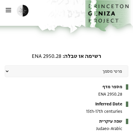
ף הבית
ילוג לתוכן
הפעלת מצב כהה
פתי
רשימה או טבלה: ENA 2950.28
רשימה או טבלה
ENA 2950.28
מטא-דאטא
מספר מדף
ENA 2950.28
Inferred Date
15th-17th centuries
שפה עיקרית
Judaeo-Arabic