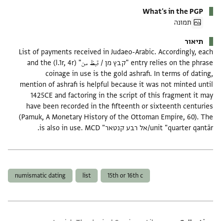
What's in the PGP
תמונה
תיאור
List of payments received in Judaeo-Arabic. Accordingly, each
entry relies on the phrase "קבץ מן / قبظ من" (l.1r, 4r) and the
coinage in use is the gold ashrafi. In terms of dating,
mention of ashrafi is helpful because it was not minted until
1425CE and factoring in the script of this fragment it may
have been recorded in the fifteenth or sixteenth centuries
(Pamuk, A Monetary History of the Ottoman Empire, 60). The
unit "quarter qantār/אל רבע קנטאר" is also in use. MCD.
תגים
numismatic dating
list
15th or 16th c