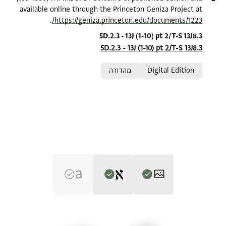
available online through the Princeton Geniza Project at
.
https://geniza.princeton.edu/documents/1223/
Location in source
5D.2.3 - 13J (1-10) pt 2/T-S 13J8.3
5D.2.3 - 13J (1-10) pt 2/T-S 13J8.3
Relation to document
Digital Edition
מהדורה
Editor: Goitein, S. D.
T-S 13J8.3 1r
הגדל וסובב