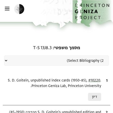
ף הבית
ילוג לתוכן
הפעלת מצב כהה
פתי
רשומה קשורה ל-מסמך משפטי: 3J8.3
מסמך משפטי
T-S 13J8.3
.
ציטוט
#10220
S. D. Goitein, unpublished index cards (1950–85),
Princeton Geniza Lab, Princeton University.
Relation to document
דיון
ציטוט
S. D. Goitein's unpublished edition and מהדורה (1950–85),