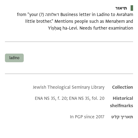
תיאור
Business letter in Ladino to Avraham דאלותה (?) from "your
little brother." Mentions people such as Menaḥem and
Yiṣḥaq ha-Levi. Needs further examination
תגים
ladino
Jewish Theological Seminary Library
Additional metadata
Collection
ENA NS 35, f. 20; ENA NS 35, fol. 20
Historical
shelfmarks
תאריך קלט
In PGP since 2017