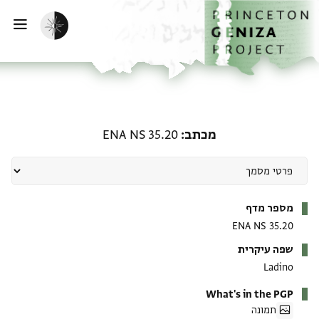
ף הבית
ילוג לתוכן
הפעלת מצב כהה
פתי
מכתב: ENA NS 35.20
מכתב
ENA NS 35.20
מטא-דאטא
מספר מדף
ENA NS 35.20
שפה עיקרית
Ladino
What's in the PGP
תמונה