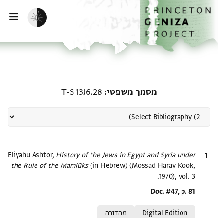
ף הבית
ילוג לתוכן
הפעלת מצב כהה
פתי
רשומה קשורה ל-מסמך משפטי: 3J6.28
מסמך משפטי
T-S 13J6.28
ציטוט
History of the Jews in Egypt and Syria under
Eliyahu Ashtor,
the Rule of the Mamlūks‎
(in Hebrew) (Mossad Harav Kook,
1970), vol. 3.
Location in source
Doc. #47, p. 81
Relation to document
Digital Edition
מהדורה