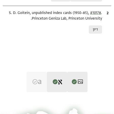
.
ציטוט
#10178
S. D. Goitein, unpublished index cards (1950–85),
Princeton Geniza Lab, Princeton University.
Relation to document
דיון
Editor: Ashtor, Eliyahu
T-S 13J6.28 1r
הגדל וסובב
Eliyahu Ashtor,
History of the Jews in Egypt and Syria under the