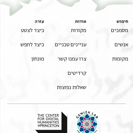
Rule of the Mamlūks‎
(in Hebrew) (Mossad Harav Kook, 1970), vol.
T-S 13J6.28 1v
הגדל וסובב
3.
תנאי היתר שימוש בתצלום
חיפוש
אודות
עזרה
בששי בשבת בארבעה ועשרים יום לירח אדר שנת אלף
מסמכים
מקורות
כיצד לצטט
וש....
אנשים
עניינים טכניים
כיצד לחפש
וחמשים לשטרות למנינא דרגילנא לממני ביה הכא
בעיר אלקאהרה
מקומות
צרו עמנו קשר
מונחון
הסמוכה לפסטאט מצרים דעל נהר נילוס מותבה אנא
עזר בר יהושע
קרדיטים
העומד היום בעיר אלקאהרה וכל שום אחרן וחניכא
דאית לי ולאבהתי
שאלות נפוצות
ולאתרי צבית ברעות נפשי כדלא אניסנא ושבקית
ופטרית ותרוכית מני
ליכי אנת אנתתי שמיסה ברת מרדכי העומדת היום
בעיר אלקאהרה וכל
שום אחרן וחניכא דאית ליכי ולאבהתיכי ולאתריכי