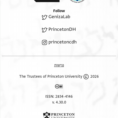
דהוית אנתתי מן
קדמת דנא וכדן פטרית ושבקית ותרוכית יתיכי ליכי די
Follow
תיהוייין רשאה
GenizaLab
ושלטאה בנפשיכי למהך להתנסבא לכל גבר די תצבייין
PrincetonDH
ואנש לא
ימחא בידיכי מן שמימן מן יומם דנן ולעלם והרי את
princetoncdh
מותרת לכל אדם
ודן די יהוי ליכי מנאי ספר תרוכין ואגרת שבוקין וגט
פטורין
כדת משה וישראל
נגישות
2026 The Trustees of Princeton University
ISSN: 2834-4146
v. 4.30.0