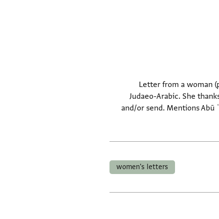
Letter from a woman (p
Judaeo-Arabic. She thanks
and/or send. Mentions Abū ʿA
women's letters