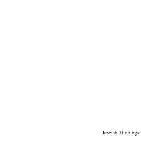
°
°
Jewish Theologica