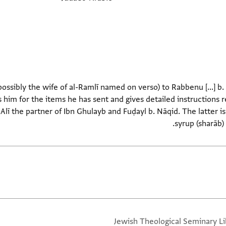
ossibly the wife of al-Ramlī named on verso) to Rabbenu [...] 
 him for the items he has sent and gives detailed instructions r
lī the partner of Ibn Ghulayb and Fuḍayl b. Nāqid. The latter i
syrup (sharāb)
Jewish Theological Seminary Li