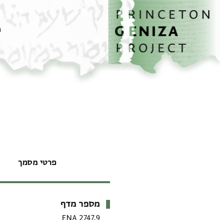
דף הבית
דילוג לתוכן
מ
פרטי מסמך
מספר מדף
מטא-דאטא
ENA 2747.9