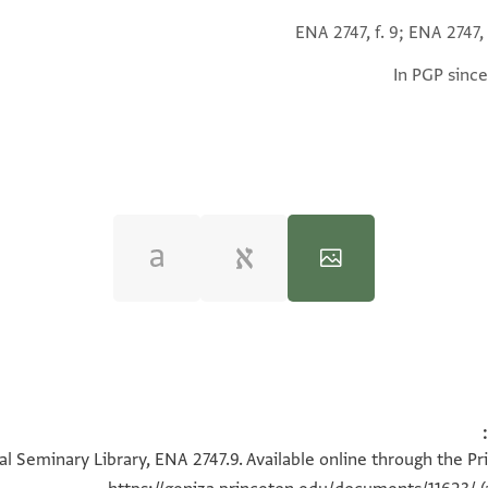
ENA 2747, f. 9; ENA 2747, 
In PGP since
100%
100%
l Seminary Library, ENA 2747.9. Available online through the Pr