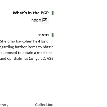
What's in the PGP
תמונה
תיאור
b. Shelomo ha-Kohen he-Hasid. In
egarding further items to obtain
s supposed to obtain a medicinal
 and ophthalmics (ashyāfāt). ASE.
תגים
brary
Additional metadata
Collection