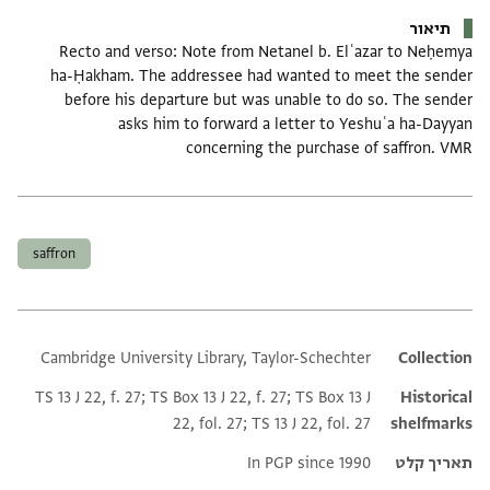
תיאור
Recto and verso: Note from Netanel b. Elʿazar to Neḥemya
ha-Ḥakham. The addressee had wanted to meet the sender
before his departure but was unable to do so. The sender
asks him to forward a letter to Yeshuʿa ha-Dayyan
concerning the purchase of saffron. VMR
תגים
saffron
Cambridge University Library, Taylor-Schechter
Additional metadata
Collection
TS 13 J 22, f. 27; TS Box 13 J 22, f. 27; TS Box 13 J
Historical
22, fol. 27; TS 13 J 22, fol. 27
shelfmarks
תאריך קלט
In PGP since 1990