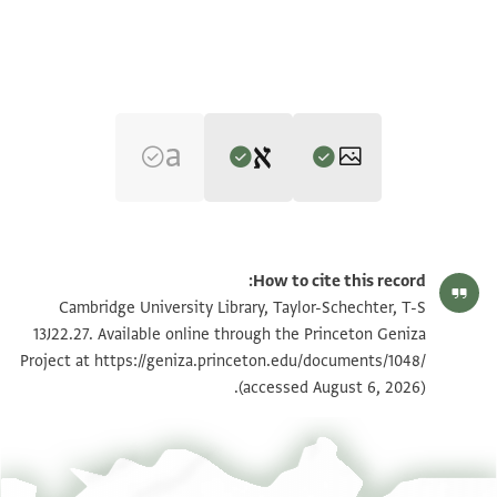
Editor: Goitein, S. D.
T-S 13J22.27 1r
הגדל וסובב
S. D. Goitein's unpublished edition (1950–85).
How to cite this record:
אלממלוך
T-S 13J22.27 1v
הגדל וסובב
Cambridge University Library, Taylor-Schechter, T-S
Verso
נתנאל בר
13J22.27. Available online through the Princeton Geniza
הדרת מר ור נחמיה החכם
אלעזר נע'
https://geniza.princeton.edu/documents/1048/
Project at
תנאי היתר שימוש בתצלום
(accessed August 6, 2026).
בשמ רחמ'
יקבל ידי אלמולא מר ור'
נחמיה מדה אללה סעאדתה
ותקבל מן אלממלוך פי אלמולא