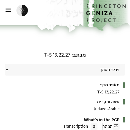
ף הבית
ילוג לתוכן
הפעלת מצב כהה
פתי
מכתב: T-S 13J22.27
מכתב
T-S 13J22.27
מטא-דאטא
מספר מדף
T-S 13J22.27
שפה עיקרית
Judaeo-Arabic
What's in the PGP
תמונה
1 Transcription