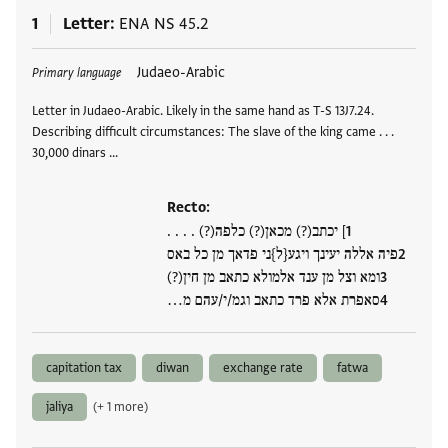
1
Letter
ENA NS 45.2
Tags
Judaeo-Arabic
Primary language
Letter in Judaeo-Arabic. Likely in the same hand as T-S 13J7.24.
Describing difficult circumstances: The slave of the king came . . .
30,000 dinars …
Recto:
] יכתב(?) מכאן(?) כלפה(?) . . . .
פיה אללה יעינך ויגע{ל}ני פדאך מן כל באס
ומא וצל מן ענד אלמולא כתאב מן חין(?)
סאפרת אלא פרד כתאב וגמ/י/עהם מ…
capitation tax
diwan
exchange rate
fatwa
jaliya
(+ 1 more)