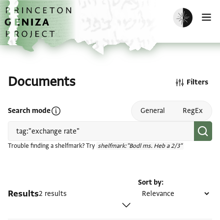
Skip to main content
home
Enable dark m
O
Documents
Filters
Open search mode help
Search mode
General
RegEx
Trouble finding a shelfmark? Try
shelfmark:"Bodl ms. Heb a 2/3"
Sort by
Results
2 results