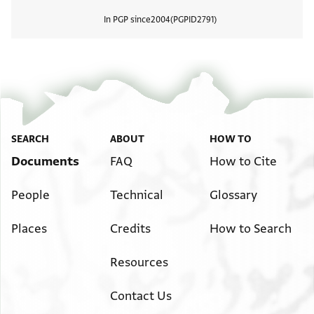
In PGP since
2004
PGPID
2791
View
SEARCH
ABOUT
HOW TO
Documents
FAQ
How to Cite
People
Technical
Glossary
Places
Credits
How to Search
Resources
Contact Us