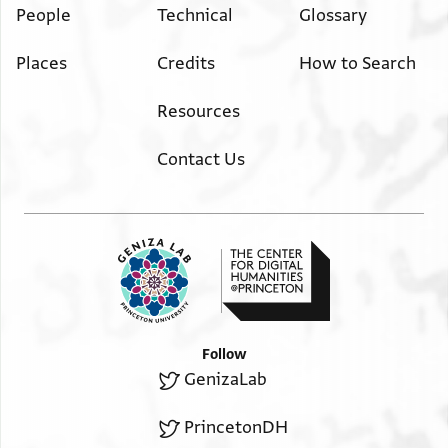
People
Technical
Glossary
] לל [. . . . . . .] מע מא יתוגה אלי [. . . . . . .]ל . לחצרתה
Places
Credits
How to Search
Resources
Contact Us
Follow
GenizaLab
PrincetonDH