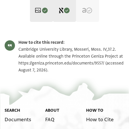
Editor: Elbaum, Alan
Moss. IV,37.2 1r
Zoom and Rotate
Alan Elbaum's digital edition (2022).
How to cite this record:
פאני . א . . ת פי מנאדמתהא [
Moss. IV,37.2 1v
Zoom and Rotate
Cambridge University Library, Mosseri, Moss. IV,37.2.
תוב אביץ מדהב כצי בקטעה ומנדיל מדהב בתלתה [
Available online through the Princeton Geniza Project at
וצפין וטרפאניה ובהרמאנה כצרא מן אלמנאדיל אלכאץ
https://geniza.princeton.edu/documents/9557/
(accessed
Image Permissions Statement
August 7, 2026).
לפאפה דביקי מן לפאיף אלממלכה אלעאליה ושראביה
כאץ בתלתה
]קטע גריבה אלמחאל ודלך גמיע קליל פי חקהא חקי
מלא(?)
]אגה בה מתלהא ועבדהא מעול עלי אן ימשי עלי אלגמאעה
פי אלתפריד ויחצל מנהם מא תטיק אליה קדרתה ואמא מא
SEARCH
ABOUT
HOW TO
כצני אנא פאנא מה . . אליה ומעול עליה פענד נגאז מא
Documents
FAQ
How to Cite
אשרעת