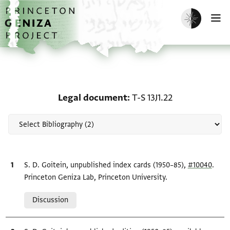
Skip to main content
home
Enable dark m
O
Scholarship on Legal do
Legal document
T-S 13J1.22
Bibliographic citation
S. D. Goitein, unpublished index cards (1950–85),
#10040
.
Princeton Geniza Lab, Princeton University.
Relation to document
Discussion