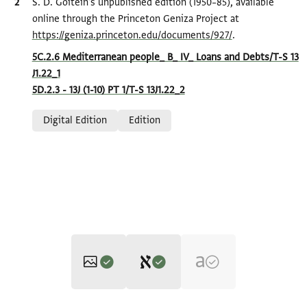
Bibliographic citation
S. D. Goitein's unpublished edition (1950–85), available
online through the Princeton Geniza Project at
https://geniza.princeton.edu/documents/927/
.
Location in source
5C.2.6 Mediterranean people_ B_ IV_ Loans and Debts/T-S 13
J1.22_1
5D.2.3 - 13J (1-10) PT 1/T-S 13J1.22_2
Relation to document
Digital Edition
Edition