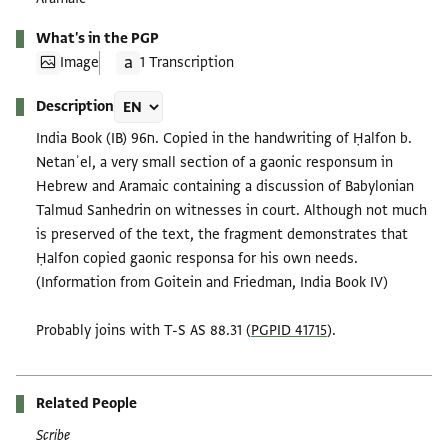
What's in the PGP
Image
1 Transcription
Description
India Book (IB) ח96. Copied in the handwriting of Ḥalfon b.
Netanʾel, a very small section of a gaonic responsum in
Hebrew and Aramaic containing a discussion of Babylonian
Talmud Sanhedrin on witnesses in court. Although not much
is preserved of the text, the fragment demonstrates that
Ḥalfon copied gaonic responsa for his own needs.
(Information from Goitein and Friedman, India Book IV)
Probably joins with T-S AS 88.31 (
PGPID 41715
).
Related People
Scribe