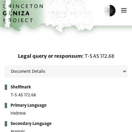
Skip to main content
home
Enable dark m
O
Legal query or responsu
Legal query or responsum
T-S AS 172.68
Metadata
Shelfmark
T-S AS 172.68
Primary Language
Hebrew
Secondary Language
Aramaic