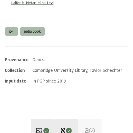
Ḥalfon b. Netanʾel ha-Levi
Tags
ib4
india book
Provenance
Geniza
Additional metadata
Collection
Cambridge University Library, Taylor-Schechter
Input date
In PGP since 2018