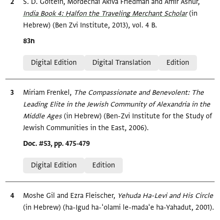
Bibliographic citation
S. D. Goitein, Mordechai Akiva Friedman and Amir Ashur,
India Book 4: Ḥalfon the Traveling Merchant Scholar‎
(in
Hebrew) (Ben Zvi Institute, 2013), vol. 4 B.
Location in source
ח83
Relation to document
Digital Edition
Digital Translation
Edition
Bibliographic citation
Miriam Frenkel,
The Compassionate and Benevolent: The
Leading Elite in the Jewish Community of Alexandria in the
Middle Ages‎
(in Hebrew) (Ben-Zvi Institute for the Study of
Jewish Communities in the East, 2006).
Location in source
Doc. #53, pp. 475-479
Relation to document
Digital Edition
Edition
Bibliographic citation
Moshe Gil and Ezra Fleischer,
Yehuda Ha-Levi and His Circle‎
(in Hebrew) (ha-Igud ha-ʻolami le-madaʻe ha-Yahadut, 2001).
Location in source