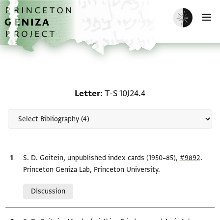
Skip to main content
home
Enable dark m
O
Scholarship on Letter: T
Letter
T-S 10J24.4
Bibliographic citation
S. D. Goitein, unpublished index cards (1950–85),
#9892
.
Princeton Geniza Lab, Princeton University.
Relation to document
Discussion