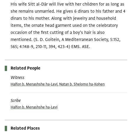
His wife Sitt al-Dār will live with her children for as long as
she remains unmarried. He gives 6 dinars to his father and 4
dinars to his mother. Along with jewelry and household
items, the ornate head garment used on the celebratory
occasion of the first cutting of a boy’s hair is also
mentioned. (S. D. Goitein, A Mediterranean Society, 5:152,
565; 4:148-9, 210-11, 394, 423-4) EMS. ASE.
Related People
Witness
Ḥalfon b. Menashshe ha-Levi
,
Natan b. Shelomo ha-Kohen
Scribe
Ḥalfon b. Menashshe ha-Levi
Related Places