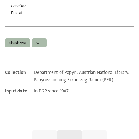
Location
Fustat
Tags
shashiyya
will
Collection
Department of Papyri, Austrian National Library,
Additional metadata
Papyrussamlung Erzherzog Rainer (PER)
Input date
In PGP since 1987