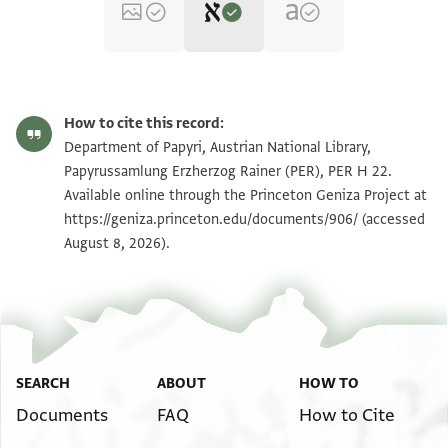
Editor: Weiss, Gershon
PER H 22 recto
Gershon Weiss, "Legal Documents Written by the Court Clerk
How to cite this record:
Halfon Ben Manasse (Dated 1100-1138)" (PhD diss., n.p., 1970).
Department of Papyri, Austrian National Library,
Main
Papyrussamlung Erzherzog Rainer (PER), PER H 22.
שהדותא דהות באנפנא אנן שהדי דחתמות ידנא לתחתא
Available online through the Princeton Geniza Project at
כן הוה חצר אלינא מן טאלבנא אלדכול עלי מרור יהושוע
https://geniza.princeton.edu/documents/906/
(accessed
המכונה אבו אלחסן
August 8, 2026).
בר מרור שמואל הזקן המשורר המכונה אבו אלרצא סט
פדכלנא אליה פאלפינאה מלקא עלי פראשה וחסה חאצר
ודהנה
א
ואפר ולסאנה וכלאמה מסתקימאן פי פמה והו עארפא במא
יקול ובמא יקאל ובמא יאכד ויעטי כסאיר אלנאס
SEARCH
ABOUT
HOW TO
אלמחצרפין
Documents
FAQ
How to Cite
עלי ארגלהם פי אלאסואק וערף כל מנא אלמערפה