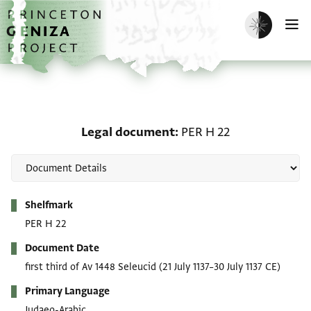
Skip to main content
home
Enable dark m
O
Legal document: PER H 
Legal document
PER H 22
Metadata
Shelfmark
PER H 22
Document Date
first third of Av 1448 Seleucid
(21 July 1137–30 July 1137 CE)
Primary Language
Judaeo-Arabic