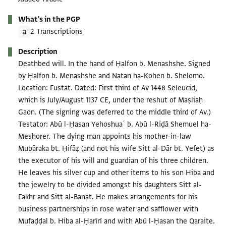
What's in the PGP
2 Transcriptions
Description
Deathbed will. In the hand of Ḥalfon b. Menashshe. Signed
by Ḥalfon b. Menashshe and Natan ha-Kohen b. Shelomo.
Location: Fustat. Dated: First third of Av 1448 Seleucid,
which is July/August 1137 CE, under the reshut of Maṣliaḥ
Gaon. (The signing was deferred to the middle third of Av.)
Testator: Abū l-Ḥasan Yehoshuaʿ b. Abū l-Riḍā Shemuel ha-
Meshorer. The dying man appoints his mother-in-law
Mubāraka bt. Ḥifāẓ (and not his wife Sitt al-Dār bt. Yefet) as
the executor of his will and guardian of his three children.
He leaves his silver cup and other items to his son Hiba and
the jewelry to be divided amongst his daughters Sitt al-
Fakhr and Sitt al-Banāt. He makes arrangements for his
business partnerships in rose water and safflower with
Mufaḍḍal b. Hiba al-Ḥarīrī and with Abū l-Ḥasan the Qaraite.