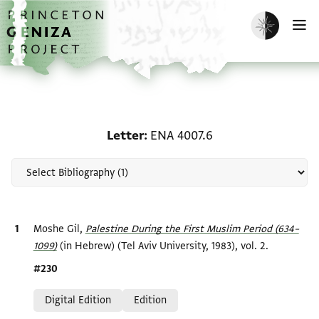
Skip to main content
home
Enable dark m
O
Scholarship on Letter: 
Letter
ENA 4007.6
Bibliographic citation
Moshe Gil,
Palestine During the First Muslim Period (634–
1099)‎
(in Hebrew) (Tel Aviv University, 1983), vol. 2.
Location in source
#230
Relation to document
Digital Edition
Edition