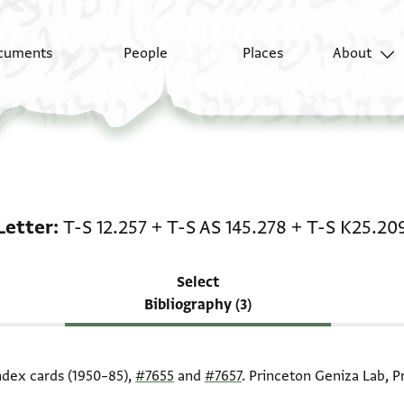
cuments
People
Places
About
Scholarship on Letter: 
Letter
T-S 12.257
+
T-S AS 145.278
+
T-S K25.20
Select
Bibliography (3)
index cards (1950–85),
#7655
and
#7657
. Princeton Geniza Lab, P