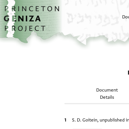
Skip to main content
home
Do
Document
Details
Bibliographic citation
S. D. Goitein, unpublished 
Relation to document