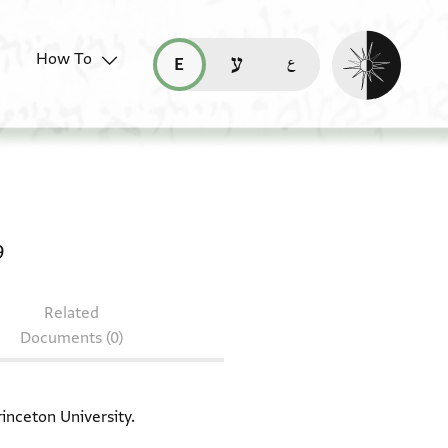
Enable dark mo
How To
قراءة هذه الصفحة في العربيّة (ar)
read this page in English (en)
קריאת העמוד ב-עברית (he)
T-S 12.257 + T-S AS 145.278 + T-S K25.209
9
Related
Documents (0)
rinceton University.