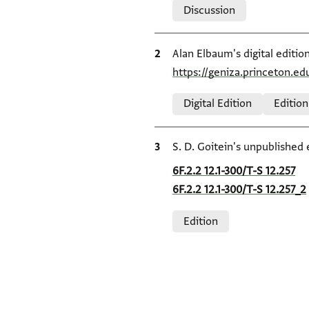
Discussion
Bibliographic citation
Alan Elbaum's digital editio
https://geniza.princeton.e
Relation to document
Digital Edition
Edition
Bibliographic citation
S. D. Goitein's unpublished 
Location in source
6F.2.2 12.1-300/T-S 12.257
6F.2.2 12.1-300/T-S 12.257_2
Relation to document
Edition