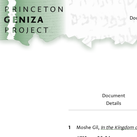
Skip to main content
home
Do
Document
Details
Bibliographic citation
Moshe Gil,
In the Kingdom o
Location in source