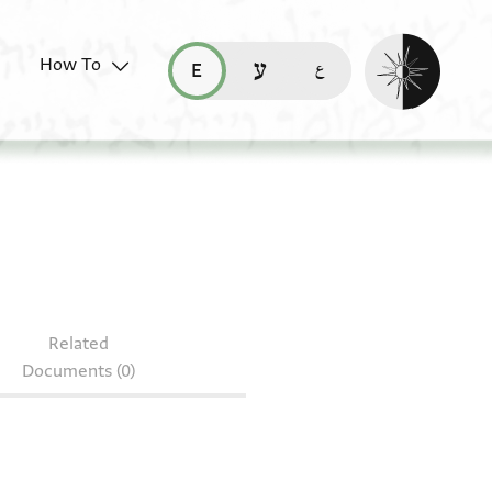
Enable dark mo
How To
قراءة هذه الصفحة في العربيّة (ar)
read this page in English (en)
קריאת העמוד ב-עברית (he)
: ENA 2805.23
Related
Documents (0)