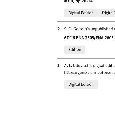
#310, pp.20-24
Relation to document
Digital Edition
Digital
Bibliographic citation
S. D. Goitein's unpublished 
Location in source
6D.1.6 ENA 2805/ENA 2805.
Relation to document
Edition
Bibliographic citation
A. L. Udovitch's digital edi
https://geniza.princeton.e
Relation to document
Digital Edition