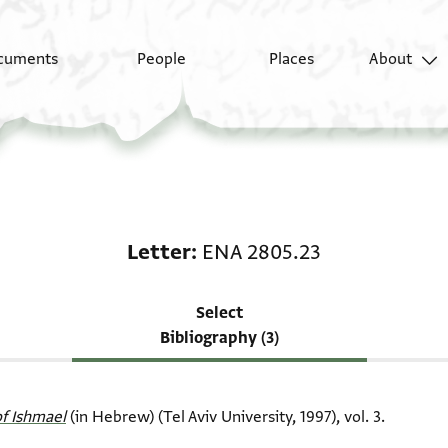
cuments
People
Places
About
Scholarship on Letter
Letter
ENA 2805.23
Select
Bibliography (3)
f Ishmael‎
(in Hebrew) (Tel Aviv University, 1997), vol. 3.