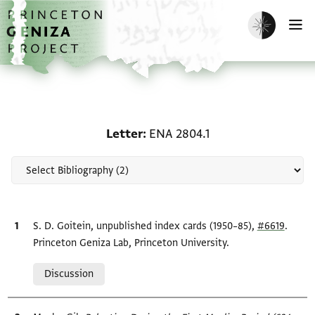
Skip to main content
home
Enable dark m
O
Scholarship on Letter: 
Letter
ENA 2804.1
Bibliographic citation
S. D. Goitein, unpublished index cards (1950–85),
#6619
.
Princeton Geniza Lab, Princeton University.
Relation to document
Discussion