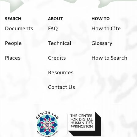
Image Permissions Statement
SEARCH
ABOUT
HOW TO
היו עוזרים להם מאנשי רמלה [ ומכ]ל מקום נשבתו מרב
צרה ודוחק אשר הדביקום ואזלת יד [וקצנו]
Documents
FAQ
How to Cite
בחיינו מפני הרעות האלה :[ ] שמואל בן ה[ר]וקח
People
Technical
Glossary
יעזרכם אלהים יחד ויתן לכם חסד ורח[מים לפני]
כל מלך ושליט היה תמיד מכלכל לעניי ירושלים והיה
Places
Credits
How to Search
מלבישם [ וב]ונה בתיהם ומכלכל[ם]
והיה עשה חסדים גדולים ובעת החרף היה קונה להם כל
Resources
צרכיהם: ו[מפני הרע]ות אשר סבב]ונו
כי אין לאל ידו ובעת המס היה לנו כמגן והיה נותן
Contact Us
בעבורינו כדי לא יענונו [והיה מ]גן בעדנ[ו מכל]
צרה ומרב חסדי אלהינו לא נטשנו ולא עזבנו ויקם
אותך לנו למושיע ולמגן להסתיר ולכ[סות]
בכל לבבך ובכל נפשך וישלחך אלהים לשום לנו שארית
בארץ ולהחיות לנו לפליטה גדולה [כאשר היה]
יוסף לבית אביו ככ ועתה לא אתם שלחתם אותי וגו כי